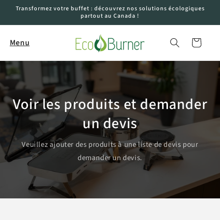
et
Transformez votre buffet : découvrez nos solutions écologiques
passer
partout au Canada !
au
contenu
Panier
Menu
Voir les produits et demander
un devis
Veuillez ajouter des produits à une liste de devis pour
demander un devis.