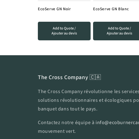
c
EcoServe GN Noir
EcoServe GN Blanc
t
Add to Quote /
Add to Quote /
Ajouter au devis
Ajouter au devis
i
o
n
The Cross Company 🇨🇦
:
The Cross Company révolutionne les services
solutions révolutionnaires et écologiques pou
banquet dans tout le pays.
Contactez notre équipe à
info@ecoburnerca
mouvement vert.