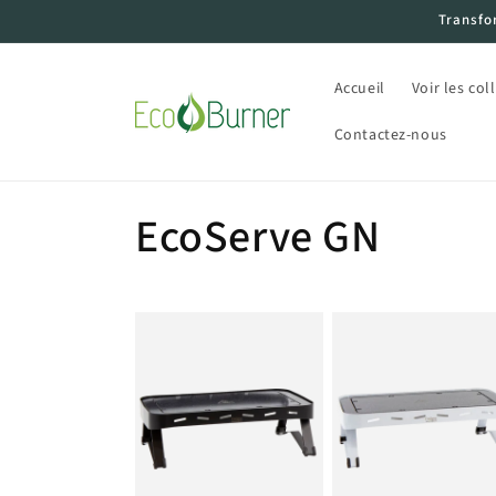
et
Transfo
passer
au
contenu
Accueil
Voir les col
Contactez-nous
C
EcoServe GN
o
l
l
e